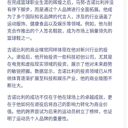
在完成篮球职业生涯的辉煌之后，马努·吉诺比利并没
有停下脚步，而是通过个人品牌进行全面拓展。他成
为了多个国际知名品牌的代言人，涉及的行业涵盖了
运动服饰、健康食品以及娱乐等领域。例如，他与耐
克合作推出的个人签名鞋款，成为市场上销量领先的
篮球鞋之一。
吉诺比利的商业嗅觉同样体现在他对新兴行业的投
入。退役后，他开始投资一些科技初创公司，尤其是
在电竞和虚拟现实领域的投资，展示了他对未来趋势
的敏锐把握。数据显示，吉诺比利的投资领域已从传
统体育逐渐扩展至科技和娱乐产业，他的商业版图不
断壮大。
吉诺比利的成功不仅在于他在球场上的卓越成就，更
在于他如何在退役后将自己的影响力转化为商业价
值。他的跨界尝试为后来的运动员树立了榜样，也证
明了运动员个人品牌的重要性。