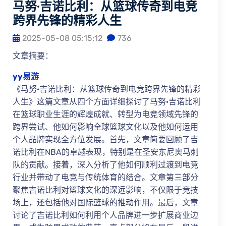
马努·吉诺比利：从篮球传奇到电竞
跨界先锋的精彩人生
2025-05-08 05:15:12
736
文章摘要：
yy易游
《马努·吉诺比利：从篮球传奇到电竞跨界先锋的精彩
人生》这篇文章从四个方面详细探讨了马努·吉诺比利
在篮球职业生涯的辉煌成就、转型为电竞领域先锋的
跨界尝试、他如何影响全球篮球文化以及他如何运用
个人品牌实现全方位发展。首先，文章简要回顾了吉
诺比利在NBA的卓越表现，特别是在圣安东尼奥马刺
队的贡献。接着，深入分析了他如何顺利过渡到电竞
行业并带动了电竞与传统体育的结合。文章第三部分
聚焦吉诺比利对篮球文化的深远影响，不仅限于竞技
场上，还包括他对国际篮球的推动作用。最后，文章
讨论了吉诺比利如何利用个人品牌进一步扩展商业边