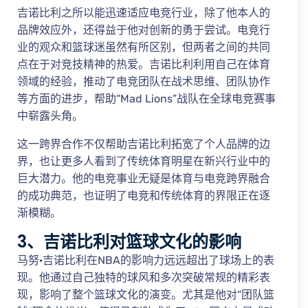
吉诺比利之所以能迅速适应电竞行业，除了他本人的
品牌效应外，还得益于他对创新的勇于尝试。电竞行
业的观众和篮球迷虽然有所区别，但两者之间的共同
点在于对竞技精神的热爱。吉诺比利利用自己在体育
领域的经验，推动了电竞团队在战术思维、团队协作
等方面的进步，帮助“Mad Lions”战队在全球电竞赛事
中崭露头角。
这一跨界合作不仅帮助吉诺比利拓宽了个人品牌的边
界，也让更多人看到了传统体育明星在新兴行业中的
巨大潜力。他的电竞事业无疑是体育与电竞跨界融合
的成功典范，也证明了电竞和传统体育的界限正在逐
渐模糊。
3、吉诺比利对篮球文化的影响
马努·吉诺比利在NBA的影响力远远超出了球场上的表
现。他通过自己独特的球风和多次突破常规的精彩表
现，影响了整个篮球文化的演变。尤其是他对“团队篮