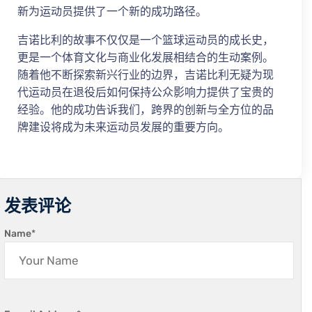
新为运动员提供了一个新的成功路径。
吉诺比利的故事不仅仅是一个篮球运动员的成长史，
更是一个体育文化与商业化发展相结合的生动案例。
随着他不断探索新兴行业的边界，吉诺比利无疑为现
代运动员在退役后如何保持公众影响力提供了宝贵的
经验。他的成功告诉我们，跨界的创新与全方位的品
牌建设将成为未来运动员发展的重要方向。
发表评论
Name
*