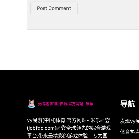
Post Comment
导航
yy易游(中国)体育.官方网站- 米乐✅🏆
发现yy
(jcbfqc.com)✅🏆全球领先的综合游戏
体育热
平台,带来最精彩的游戏体验！专为国