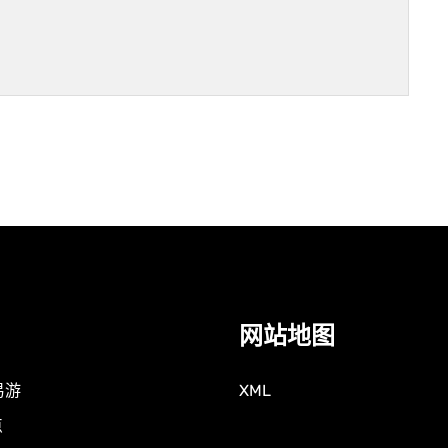
网站地图
易游
XML
点