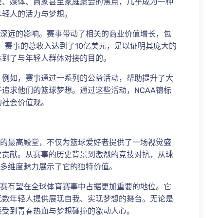
校、媒体、商家甚至家庭聚会的焦点，几乎成为一种
年轻人的活力与梦想。
了深远的影响。赛事带动了相关的商业价值增长，包
年，赛事的总收入达到了10亿美元，足以证明其庞大的
达到了与年轻人群体对接的目的。
。例如，赛事通过一系列的公益活动，帮助提升了大
追求他们的篮球梦想。通过这些活动，NCAA锦标
的社会价值观。
球的最高殿堂，不仅为篮球爱好者提供了一场视觉盛
要贡献。从赛事的历史背景到激烈的竞技对抗，从球
的多维度魅力展示了它的独特价值。
标赛有望在全球体育赛事中占据更加重要的地位。它
无数年轻人提供展现自我、实现梦想的舞台。无论是
感受到青春热血与梦想碰撞的激动人心。