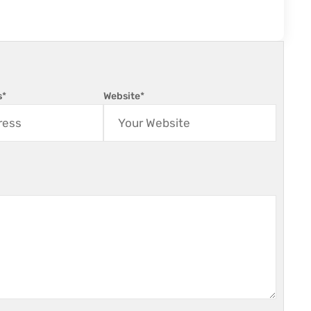
s
*
Website
*