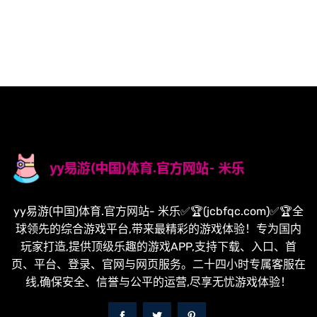
yy易游(中国)体育.官方网站- 米乐✅🏆(jcbfqc.com)✅🏆全
球领先的综合游戏平台,带来最精彩的游戏体验！专为国内
玩家打造,提供顶级乐趣的游戏APP,支持下载、入口、首
页、平台、登录、官网与网页服务。二十四小时专属客服在
线,确保安全、信誉与公平的运营,尽享无忧游戏体验！