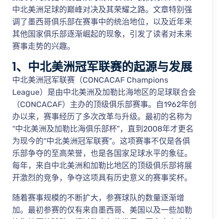
中北美洲足球的巅峰对决及其荣耀之路。文章特别强
调了墨西哥俱乐部在赛事中的统治地位，以及近年来
其他国家俱乐部逐渐崛起的现象，引发了读者对未来
赛事走势的兴趣。
1、中北美洲冠军联赛的起源与发展
中北美洲冠军联赛（CONCACAF Champions
League）是由中北美洲及加勒比海地区的足球联合会
（CONCACAF）主办的顶级俱乐部赛事。自1962年创
办以来，赛事经历了多次改革与升级。最初的名称为
“中北美洲及加勒比海俱乐部杯”，直到2008年才更名
为现今的“中北美洲冠军联赛”。这项赛事不仅是各俱
乐部争夺的至高荣誉，也是各国家足球水平的象征。
每年，来自中北美洲和加勒比地区的顶级俱乐部将展
开激烈的竞争，争夺这项具有历史意义的赛事奖杯。
随着赛事规模的不断扩大，参赛球队的数量逐渐增
加。最初参赛的仅有来自墨西哥、美国以及一些加勒