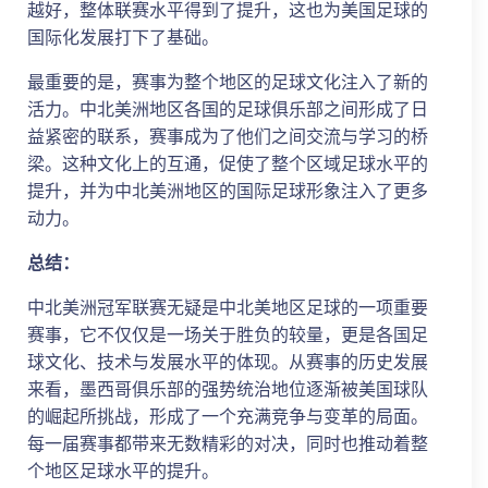
越好，整体联赛水平得到了提升，这也为美国足球的
国际化发展打下了基础。
最重要的是，赛事为整个地区的足球文化注入了新的
活力。中北美洲地区各国的足球俱乐部之间形成了日
益紧密的联系，赛事成为了他们之间交流与学习的桥
梁。这种文化上的互通，促使了整个区域足球水平的
提升，并为中北美洲地区的国际足球形象注入了更多
动力。
总结：
中北美洲冠军联赛无疑是中北美地区足球的一项重要
赛事，它不仅仅是一场关于胜负的较量，更是各国足
球文化、技术与发展水平的体现。从赛事的历史发展
来看，墨西哥俱乐部的强势统治地位逐渐被美国球队
的崛起所挑战，形成了一个充满竞争与变革的局面。
每一届赛事都带来无数精彩的对决，同时也推动着整
个地区足球水平的提升。