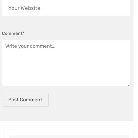
Comment
*
Post Comment