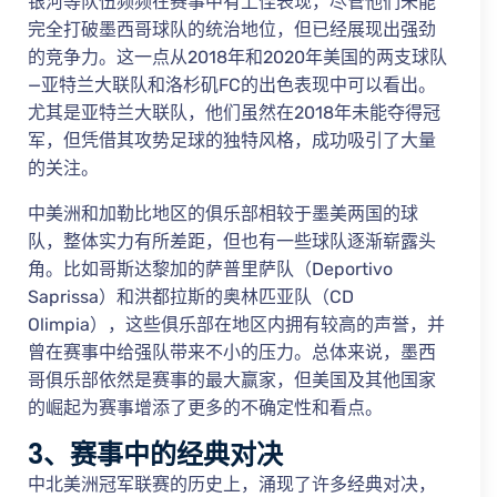
银河等队伍频频在赛事中有上佳表现，尽管他们未能
完全打破墨西哥球队的统治地位，但已经展现出强劲
的竞争力。这一点从2018年和2020年美国的两支球队
—亚特兰大联队和洛杉矶FC的出色表现中可以看出。
尤其是亚特兰大联队，他们虽然在2018年未能夺得冠
军，但凭借其攻势足球的独特风格，成功吸引了大量
的关注。
中美洲和加勒比地区的俱乐部相较于墨美两国的球
队，整体实力有所差距，但也有一些球队逐渐崭露头
角。比如哥斯达黎加的萨普里萨队（Deportivo
Saprissa）和洪都拉斯的奥林匹亚队（CD
Olimpia），这些俱乐部在地区内拥有较高的声誉，并
曾在赛事中给强队带来不小的压力。总体来说，墨西
哥俱乐部依然是赛事的最大赢家，但美国及其他国家
的崛起为赛事增添了更多的不确定性和看点。
3、赛事中的经典对决
中北美洲冠军联赛的历史上，涌现了许多经典对决，