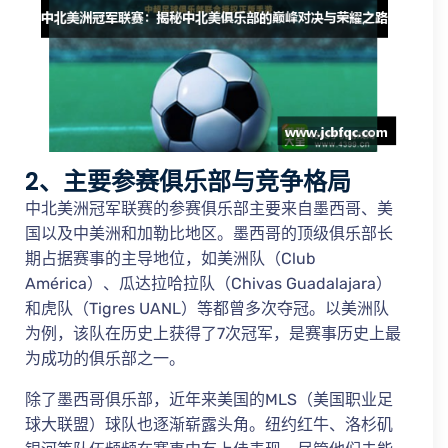
2、主要参赛俱乐部与竞争格局
中北美洲冠军联赛的参赛俱乐部主要来自墨西哥、美
国以及中美洲和加勒比地区。墨西哥的顶级俱乐部长
期占据赛事的主导地位，如美洲队（Club
América）、瓜达拉哈拉队（Chivas Guadalajara）
和虎队（Tigres UANL）等都曾多次夺冠。以美洲队
为例，该队在历史上获得了7次冠军，是赛事历史上最
为成功的俱乐部之一。
除了墨西哥俱乐部，近年来美国的MLS（美国职业足
球大联盟）球队也逐渐崭露头角。纽约红牛、洛杉矶