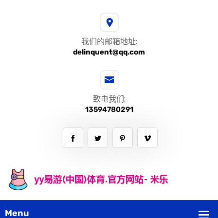
我们的邮箱地址:
delinquent@qq.com
致电我们:
13594780291