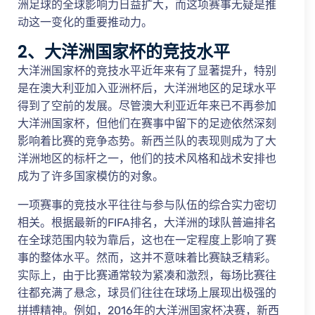
洲足球的全球影响力日益扩大，而这项赛事无疑是推
动这一变化的重要推动力。
2、大洋洲国家杯的竞技水平
大洋洲国家杯的竞技水平近年来有了显著提升，特别
是在澳大利亚加入亚洲杯后，大洋洲地区的足球水平
得到了空前的发展。尽管澳大利亚近年来已不再参加
大洋洲国家杯，但他们在赛事中留下的足迹依然深刻
影响着比赛的竞争态势。新西兰队的表现则成为了大
洋洲地区的标杆之一，他们的技术风格和战术安排也
成为了许多国家模仿的对象。
一项赛事的竞技水平往往与参与队伍的综合实力密切
相关。根据最新的FIFA排名，大洋洲的球队普遍排名
在全球范围内较为靠后，这也在一定程度上影响了赛
事的整体水平。然而，这并不意味着比赛缺乏精彩。
实际上，由于比赛通常较为紧凑和激烈，每场比赛往
往都充满了悬念，球员们往往在球场上展现出极强的
拼搏精神。例如，2016年的大洋洲国家杯决赛，新西