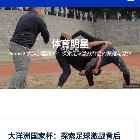
体育明星
Home
大洋洲国家杯：探索足球激战背后的荣耀与激情
大洋洲国家杯：探索足球激战背后