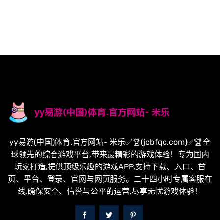
yy易游(中国)体育.官方网站- 米乐✅🏆(jcbfqc.com)✅🏆全
球领先的综合游戏平台,带来最精彩的游戏体验！专为国内
玩家打造,提供顶级乐趣的游戏APP,支持下载、入口、首
页、平台、登录、官网与网页服务。二十四小时专属客服在
线,确保安全、信誉与公平的运营,尽享无忧游戏体验！