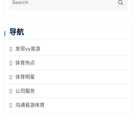
导航
发现yy易游
体育热点
体育明星
公司服务
沟通易游体育