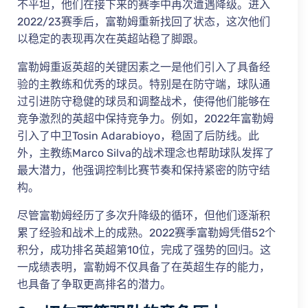
不平坦，他们在接下来的赛季中再次遭遇降级。进入
2022/23赛季后，富勒姆重新找回了状态，这次他们
以稳定的表现再次在英超站稳了脚跟。
富勒姆重返英超的关键因素之一是他们引入了具备经
验的主教练和优秀的球员。特别是在防守端，球队通
过引进防守稳健的球员和调整战术，使得他们能够在
竞争激烈的英超中保持竞争力。例如，2022年富勒姆
引入了中卫Tosin Adarabioyo，稳固了后防线。此
外，主教练Marco Silva的战术理念也帮助球队发挥了
最大潜力，他强调控制比赛节奏和保持紧密的防守结
构。
尽管富勒姆经历了多次升降级的循环，但他们逐渐积
累了经验和战术上的成熟。2022赛季富勒姆凭借52个
积分，成功排名英超第10位，完成了强势的回归。这
一成绩表明，富勒姆不仅具备了在英超生存的能力，
也具备了争取更高排名的潜力。