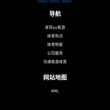
导航
发现yy易游
体育热点
体育明星
公司服务
沟通易游体育
网站地图
XML