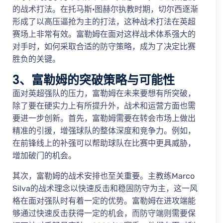
的战术打法。在托马斯·图赫尔执教时期，切尔西逐渐
形成了以高压逼抢为主的打法，这种战术打法在英超
赛场上非常有效。富勒姆在面对这样战术体系强大的
对手时，如何采取合适的防守策略，成为了决定比赛
胜负的关键。
3、富勒姆的突破策略与可能性
面对英超强队的压力，富勒姆在未来要想有所突破，
除了要在硬实力上有所提升外，战术和运营方面也需
要进一步创新。首先，富勒姆需要在转会市场上做出
精准的引援，增强球队的整体深度和竞争力。例如，
在前锋线上的补强可以帮助球队在比赛中更具威胁，
增加破门的机会。
其次，富勒姆的战术安排也至关重要。主教练Marco
Silva的战术理念以快速反击和稳固防守为主，这一风
格在面对强队时有着一定的优势。富勒姆在进攻端能
够通过快速反击获得一定的机会，而防守端则需要保