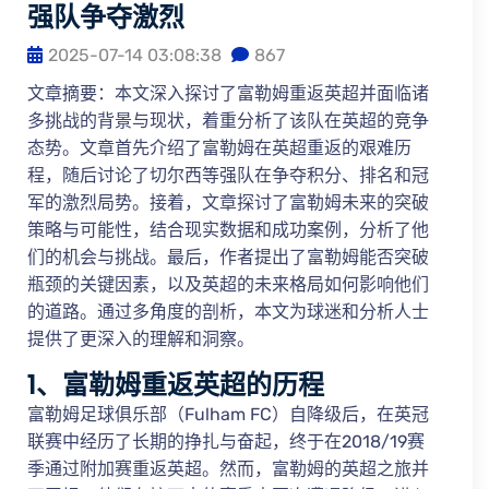
强队争夺激烈
2025-07-14 03:08:38
867
文章摘要：本文深入探讨了富勒姆重返英超并面临诸
多挑战的背景与现状，着重分析了该队在英超的竞争
态势。文章首先介绍了富勒姆在英超重返的艰难历
程，随后讨论了切尔西等强队在争夺积分、排名和冠
军的激烈局势。接着，文章探讨了富勒姆未来的突破
策略与可能性，结合现实数据和成功案例，分析了他
们的机会与挑战。最后，作者提出了富勒姆能否突破
瓶颈的关键因素，以及英超的未来格局如何影响他们
的道路。通过多角度的剖析，本文为球迷和分析人士
提供了更深入的理解和洞察。
1、富勒姆重返英超的历程
富勒姆足球俱乐部（Fulham FC）自降级后，在英冠
联赛中经历了长期的挣扎与奋起，终于在2018/19赛
季通过附加赛重返英超。然而，富勒姆的英超之旅并