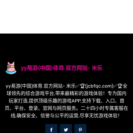
yy易游(中国)体育.官方网站- 米乐✅🏆(jcbfqc.com)✅🏆全
球领先的综合游戏平台,带来最精彩的游戏体验！专为国内
玩家打造,提供顶级乐趣的游戏APP,支持下载、入口、首
页、平台、登录、官网与网页服务。二十四小时专属客服在
线,确保安全、信誉与公平的运营,尽享无忧游戏体验！