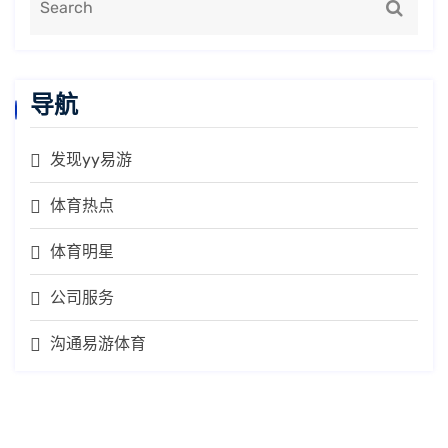
导航
发现yy易游
体育热点
体育明星
公司服务
沟通易游体育