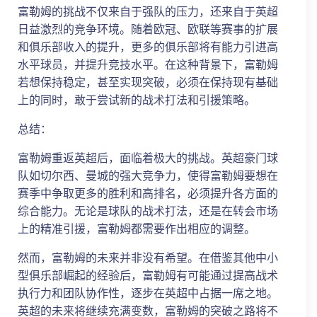
富勒姆的挑战不仅来自于强队的压力，还来自于英超
日益激烈的竞争环境。随着欧冠、欧联等赛事的扩展
和俱乐部收入的提升，更多的俱乐部将有能力引进高
水平球员，并提升竞技水平。在这种背景下，富勒姆
若想保持稳定，甚至实现突破，必须在保持现有基础
上的同时，敢于尝试新的战术打法和引援策略。
总结：
富勒姆重返英超后，面临着极大的挑战。英超豪门球
队如切尔西、曼城的强大竞争力，使得富勒姆要想在
赛季中争取更多的胜利和高排名，必须提升各方面的
综合能力。无论是球队的战术打法，还是在转会市场
上的精准引援，富勒姆都需要作出相应的调整。
然而，富勒姆的未来并非没有希望。在借鉴其他中小
型俱乐部崛起的经验后，富勒姆有可能通过提高战术
执行力和团队协作性，逐步在英超中占据一席之地。
英超的未来将继续充满变数，富勒姆的突破之路将不