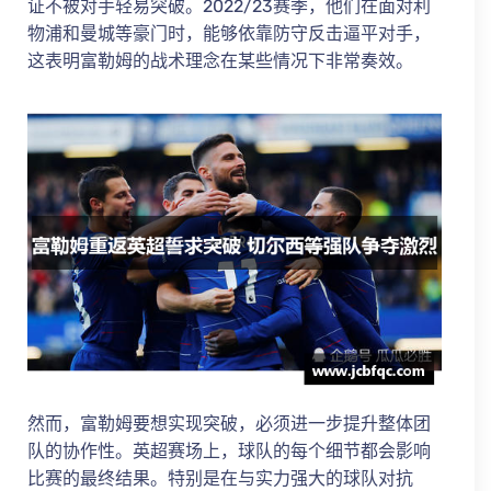
证不被对手轻易突破。2022/23赛季，他们在面对利
物浦和曼城等豪门时，能够依靠防守反击逼平对手，
这表明富勒姆的战术理念在某些情况下非常奏效。
然而，富勒姆要想实现突破，必须进一步提升整体团
队的协作性。英超赛场上，球队的每个细节都会影响
比赛的最终结果。特别是在与实力强大的球队对抗