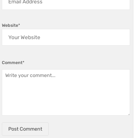
Website
*
Comment
*
Post Comment