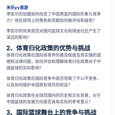
米乐yy易游
李凯尔的加盟如何改变了中国男篮的国际形象与竞争
力？他在球场上的角色和贡献如何被评估和接受？
李凯尔的到来是否对国内篮球文化和球迷社区产生了
深远的影响？
2、体育归化政策的优势与挑战
体育归化政策在国际体育界的普及程度及其实施的道
德和法律问题，如何评估和理解体育归化政策对于中
国篮球的实际影响？
体育归化政策在国际竞争中是否导致了不公平竞争，
以及如何维护本国原有球员的权益？
体育归化政策在全球范围内的历史和文化背景，对于
中国篮球的发展方向是否具有实际的参考意义？
3、国际篮球舞台上的竞争与挑战