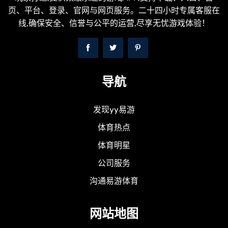
页、平台、登录、官网与网页服务。二十四小时专属客服在
线,确保安全、信誉与公平的运营,尽享无忧游戏体验！
导航
发现yy易游
体育热点
体育明星
公司服务
沟通易游体育
网站地图