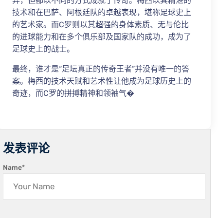
异，但都以不同的方式成就了传奇。梅西以其精湛的
技术和在巴萨、阿根廷队的卓越表现，堪称足球史上
的艺术家。而C罗则以其超强的身体素质、无与伦比
的进球能力和在多个俱乐部及国家队的成功，成为了
足球史上的战士。
最终，谁才是“足坛真正的传奇王者”并没有唯一的答
案。梅西的技术天赋和艺术性让他成为足球历史上的
奇迹，而C罗的拼搏精神和领袖气�
发表评论
Name
*