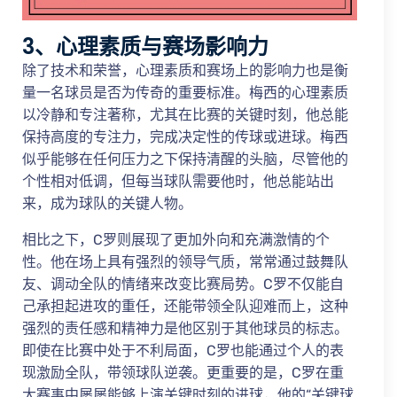
3、心理素质与赛场影响力
除了技术和荣誉，心理素质和赛场上的影响力也是衡
量一名球员是否为传奇的重要标准。梅西的心理素质
以冷静和专注著称，尤其在比赛的关键时刻，他总能
保持高度的专注力，完成决定性的传球或进球。梅西
似乎能够在任何压力之下保持清醒的头脑，尽管他的
个性相对低调，但每当球队需要他时，他总能站出
来，成为球队的关键人物。
相比之下，C罗则展现了更加外向和充满激情的个
性。他在场上具有强烈的领导气质，常常通过鼓舞队
友、调动全队的情绪来改变比赛局势。C罗不仅能自
己承担起进攻的重任，还能带领全队迎难而上，这种
强烈的责任感和精神力是他区别于其他球员的标志。
即使在比赛中处于不利局面，C罗也能通过个人的表
现激励全队，带领球队逆袭。更重要的是，C罗在重
大赛事中屡屡能够上演关键时刻的进球，他的“关键球