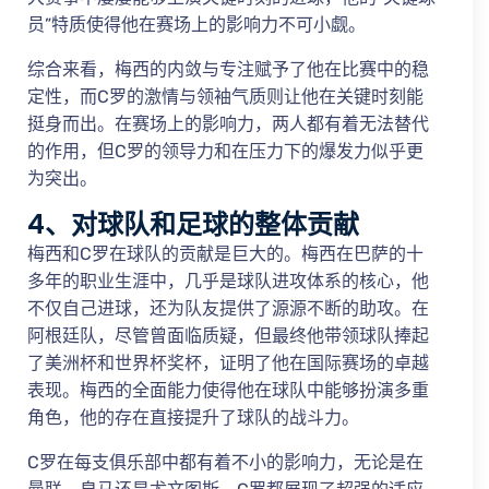
员”特质使得他在赛场上的影响力不可小觑。
综合来看，梅西的内敛与专注赋予了他在比赛中的稳
定性，而C罗的激情与领袖气质则让他在关键时刻能
挺身而出。在赛场上的影响力，两人都有着无法替代
的作用，但C罗的领导力和在压力下的爆发力似乎更
为突出。
4、对球队和足球的整体贡献
梅西和C罗在球队的贡献是巨大的。梅西在巴萨的十
多年的职业生涯中，几乎是球队进攻体系的核心，他
不仅自己进球，还为队友提供了源源不断的助攻。在
阿根廷队，尽管曾面临质疑，但最终他带领球队捧起
了美洲杯和世界杯奖杯，证明了他在国际赛场的卓越
表现。梅西的全面能力使得他在球队中能够扮演多重
角色，他的存在直接提升了球队的战斗力。
C罗在每支俱乐部中都有着不小的影响力，无论是在