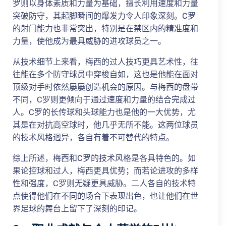
罗则以身体素质和力量为基础，擅长利用速度和力量
突破防守，其起脚瞬间的爆发力令人印象深刻。C罗
的射门能力也非常突出，特别是在禁区内的精准度和
力量，使他成为最具威胁的进攻球员之一。
从技术细节上来看，梅西的过人技巧更具艺术性，往
往能在多个防守球员中穿梭自如，这也是他能在面对
顶级对手时依然屡屡创造机会的原因。与梅西的盘带
不同，C罗则更倾向于通过速度和力量的结合完成过
人。C罗的长传球和头球能力也是他的一大优势，尤
其是在对抗高空球时，他几乎无所不能。这两位球员
的技术风格迥异，各自有着不可替代的特点。
综上所述，梅西和C罗的技术风格是各具特色的。如
果论控球和过人，梅西更具优势；而若论进攻的多样
性和强度，C罗则无疑更具威胁。二人各自的技术特
点使得他们在不同的场合下表现出色，也让他们在世
界足球的舞台上留下了深刻的印记。