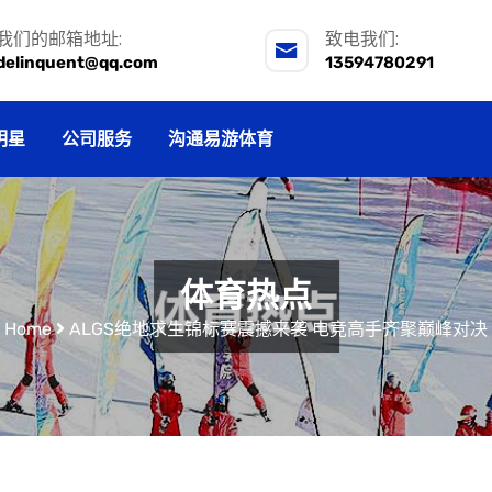
我们的邮箱地址:
致电我们:
delinquent@qq.com
13594780291
明星
公司服务
沟通易游体育
体育热点
Home
ALGS绝地求生锦标赛震撼来袭 电竞高手齐聚巅峰对决