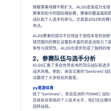
随着赛事规模不断扩大，ALGS逐渐成为全球《
赛事到如今的国际锦标赛，赛事的覆盖面和影
战队和个人选手的参与。尤其是2023年的
亮点。
ALGS赛事的成功不仅得益于游戏本身的创
球范围内的赛区设置和丰富的奖金池吸引了
争性与观赏性。ALGS也逐步形成了独特的
2、参赛队伍与选手分析
ALGS汇集了来自世界各地的顶尖战队和选
战术风格。例如，来自北美的“Sentinel
法赢得了众多粉丝的喜爱。
yy易游体育
除了“Sentinels”，来自亚洲的“FENN
员具有非常高的个人技术水平，他们在比赛
扭转战局。