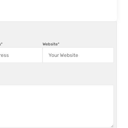
s
*
Website
*