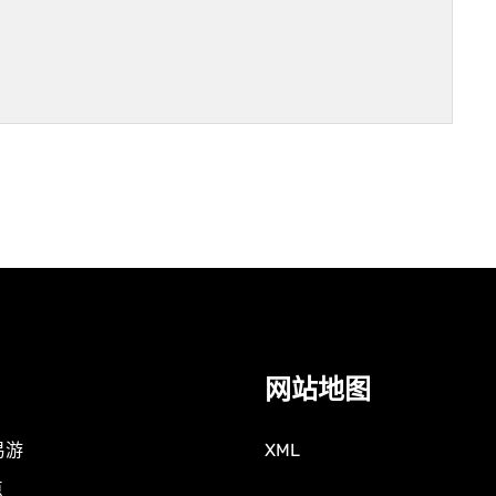
网站地图
易游
XML
点