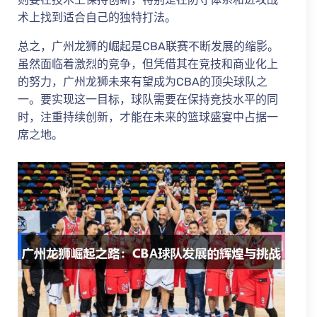
术上找到适合自己的独特打法。
总之，广州龙狮的崛起是CBA联赛不断发展的缩影。
虽然面临着激烈的竞争，但凭借其在竞技和商业化上
的努力，广州龙狮未来有望成为CBA的顶尖球队之
一。要实现这一目标，球队需要在保持竞技水平的同
时，注重持续创新，才能在未来的篮球盛宴中占据一
席之地。