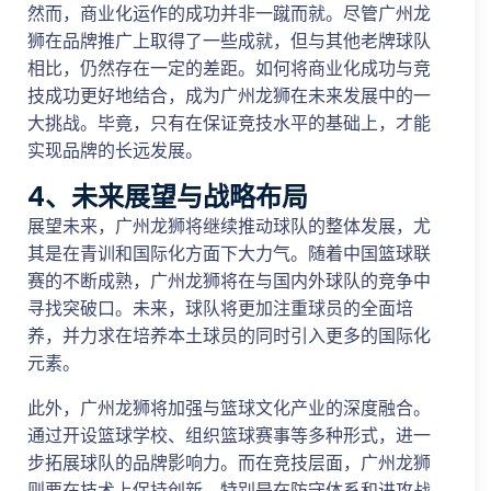
然而，商业化运作的成功并非一蹴而就。尽管广州龙
狮在品牌推广上取得了一些成就，但与其他老牌球队
相比，仍然存在一定的差距。如何将商业化成功与竞
技成功更好地结合，成为广州龙狮在未来发展中的一
大挑战。毕竟，只有在保证竞技水平的基础上，才能
实现品牌的长远发展。
4、未来展望与战略布局
展望未来，广州龙狮将继续推动球队的整体发展，尤
其是在青训和国际化方面下大力气。随着中国篮球联
赛的不断成熟，广州龙狮将在与国内外球队的竞争中
寻找突破口。未来，球队将更加注重球员的全面培
养，并力求在培养本土球员的同时引入更多的国际化
元素。
此外，广州龙狮将加强与篮球文化产业的深度融合。
通过开设篮球学校、组织篮球赛事等多种形式，进一
步拓展球队的品牌影响力。而在竞技层面，广州龙狮
则要在技术上保持创新，特别是在防守体系和进攻战