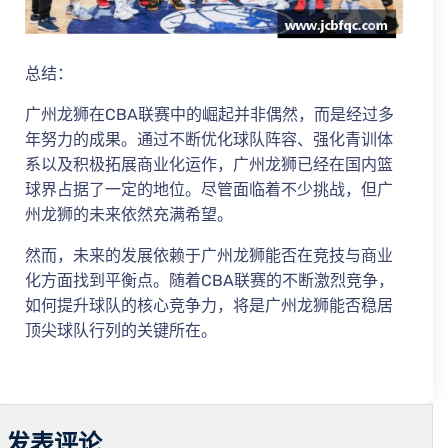
总结：
广州龙狮在CBA联赛中的崛起并非偶然，而是经过多
年努力的成果。通过不断优化球队阵容、强化青训体
系以及积极拓展商业化运作，广州龙狮已经在国内篮
球界占据了一定的地位。尽管面临着不少挑战，但广
州龙狮的未来依然充满希望。
然而，未来的发展依赖于广州龙狮能否在竞技与商业
化方面找到平衡点。随着CBA联赛的不断激烈竞争，
如何提升球队的核心竞争力，将是广州龙狮能否稳居
顶尖球队行列的关键所在。
发表评论