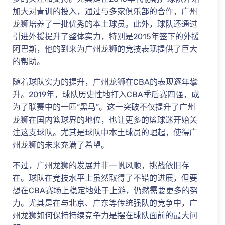
加大对青训的投入，通过与多家俱乐部的合作，广州
龙狮培养了一批优秀的本土球员。此外，球队还通过
引进外援提升了整体实力，特别是2015年签下的外援
阿巴斯，他的到来为广州龙狮的竞技表现提供了巨大
的帮助。
随着球队实力的提升，广州龙狮在CBA的表现逐年攀
升。2019年，球队历史性地打入CBA季后赛四强，成
为了联赛中的一匹“黑马”。这一突破不仅提升了广州
龙狮在国内篮球界的地位，也让更多的篮球迷开始关
注这支球队。尤其是球队中本土球员的崛起，使得广
州龙狮的未来充满了希望。
不过，广州龙狮的发展并非一帆风顺，挑战依旧存
在。球队在竞技水平上虽然取得了不错的进展，但要
想在CBA赛场上稳定地处于上游，仍然需要更多的努
力。尤其是在与北京、广东等传统强队的竞争中，广
州龙狮如何保持持续竞争力是摆在球队面前的最大问