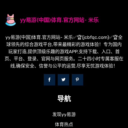
yy易游(中国)体育.官方网站- 米乐✅🏆(jcbfqc.com)✅🏆全
球领先的综合游戏平台,带来最精彩的游戏体验！专为国内
玩家打造,提供顶级乐趣的游戏APP,支持下载、入口、首
页、平台、登录、官网与网页服务。二十四小时专属客服在
线,确保安全、信誉与公平的运营,尽享无忧游戏体验！
导航
发现yy易游
体育热点