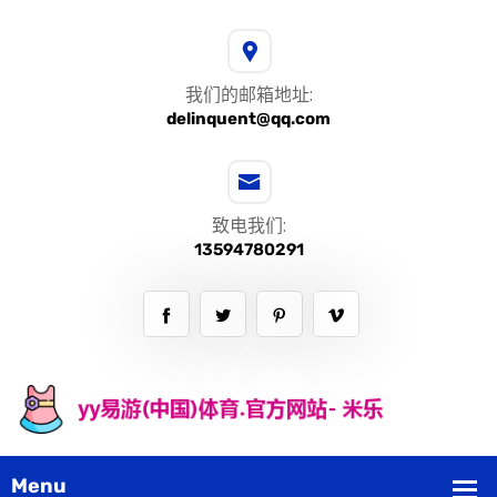
我们的邮箱地址:
delinquent@qq.com
致电我们:
13594780291