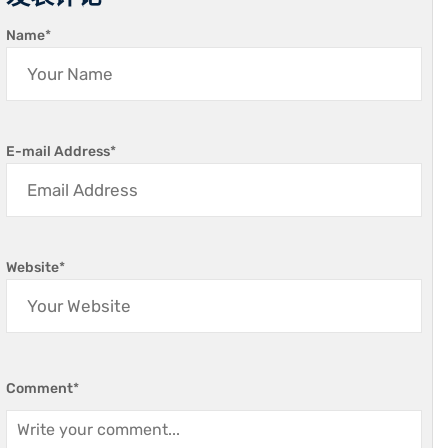
Name
*
E-mail Address
*
Website
*
Comment
*