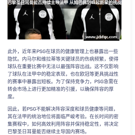
此外，近年来PSG在球员的健康管理上也暴露出一些
隐忧。内马尔和维拉蒂等关键球员的伤病频繁，使得
球队在重要比赛中无法以最强阵容出战。这不仅影响
了球队在法甲中的稳定表现，也在欧冠等更具挑战性
的赛事中暴露出短板。为了保持竞争力，PSG急需在
转会市场上进行更加精准的引援，以确保阵容的厚
度。
因此，若PSG不能解决阵容深度和球员健康等问题，
其在法甲的统治地位将面临严峻考验。在长时间的密
集赛程中，如何高效利用阵容并保持稳定性，将决定
巴黎圣日耳曼能否继续主导国内赛场。