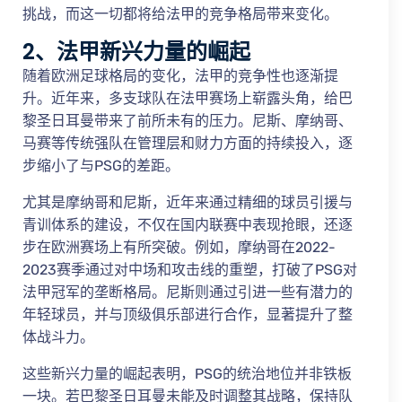
挑战，而这一切都将给法甲的竞争格局带来变化。
2、法甲新兴力量的崛起
随着欧洲足球格局的变化，法甲的竞争性也逐渐提
升。近年来，多支球队在法甲赛场上崭露头角，给巴
黎圣日耳曼带来了前所未有的压力。尼斯、摩纳哥、
马赛等传统强队在管理层和财力方面的持续投入，逐
步缩小了与PSG的差距。
尤其是摩纳哥和尼斯，近年来通过精细的球员引援与
青训体系的建设，不仅在国内联赛中表现抢眼，还逐
步在欧洲赛场上有所突破。例如，摩纳哥在2022-
2023赛季通过对中场和攻击线的重塑，打破了PSG对
法甲冠军的垄断格局。尼斯则通过引进一些有潜力的
年轻球员，并与顶级俱乐部进行合作，显著提升了整
体战斗力。
这些新兴力量的崛起表明，PSG的统治地位并非铁板
一块。若巴黎圣日耳曼未能及时调整其战略，保持队