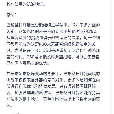
其在法甲的统治地位。
总结：
巴黎圣日耳曼是否能继续主导法甲，取决于多方面的
因素。从姆巴佩的未来去向到法甲其他强队的崛起，
从阵容深度的挑战到俱乐部管理层的决策，每一个细
节都可能成为决定PSG未来能否继续称霸法甲的关
键。尤其是在当今足球越来越重视团队合作与战略部
署的时代，PSG若不能及时调整战略，可能会失去自
己在国内赛场上的优势。
在全球足球格局变动的背景下，巴黎圣日耳曼面临的
挑战不仅仅来自外部的竞争对手，更多的是如何在内
部进行自我优化和持续发展。只有通过稳固球队阵
容、加强管理与战略决策，巴黎圣日耳曼才能保持其
在法甲的霸主地位，甚至在欧洲赛场上取得更大的突
破。