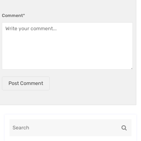
Comment
*
Post Comment