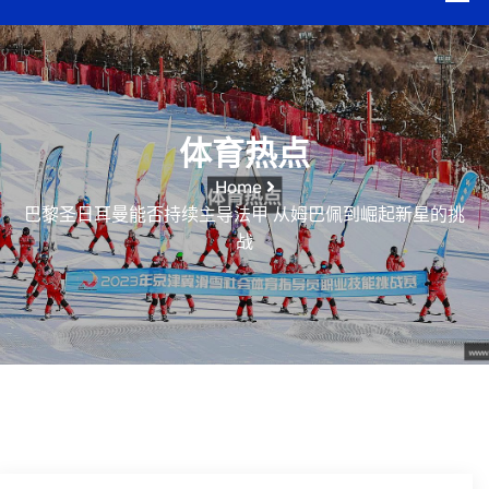
体育热点
Home
巴黎圣日耳曼能否持续主导法甲 从姆巴佩到崛起新星的挑
战