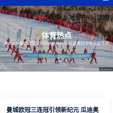
体育热点
Home
曼城欧冠三连冠引领新纪元 瓜迪奥拉书写历史传奇
曼城欧冠三连冠引领新纪元 瓜迪奥