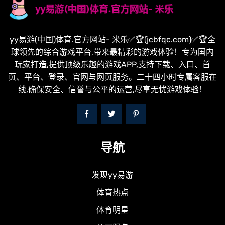
yy易游(中国)体育.官方网站- 米乐✅🏆(jcbfqc.com)✅🏆全
球领先的综合游戏平台,带来最精彩的游戏体验！专为国内
玩家打造,提供顶级乐趣的游戏APP,支持下载、入口、首
页、平台、登录、官网与网页服务。二十四小时专属客服在
线,确保安全、信誉与公平的运营,尽享无忧游戏体验！
导航
发现yy易游
体育热点
体育明星