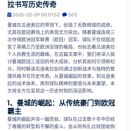
拉书写历史传奇
2025-02-09 00:01:52
503
曼城在瓜迪奥拉的带领下，创造了无数辉煌的成绩，
尤其在欧冠赛场上的表现尤为突出。随着曼城连续三
次夺得欧洲冠军联赛（欧冠）冠军，球队不仅彻底改
变了英格兰乃至欧洲足球的格局，也标志着瓜迪奥拉
个人执教生涯的巅峰。在这篇文章中，我们将深入探
讨曼城欧冠三连冠的伟大成就，分析其如何引领新纪
元，同时解读瓜迪奥拉如何通过创新战术与独特的管
理风格书写历史传奇。从曼城崛起的背景，到瓜迪奥
拉的战术体系，再到球队精神的塑造与未来展望，本
文将全方位呈现这一历史时刻的深远影响。
1、曼城的崛起：从传统豪门到欧冠
霸主
曼城的崛起并非一蹴而就，球队在过去数十年中历经
了艰难的转型和不懈的奋斗。自从阿布扎比财团收购