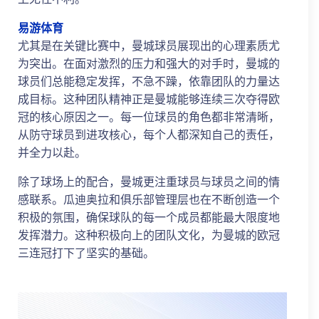
易游体育
尤其是在关键比赛中，曼城球员展现出的心理素质尤
为突出。在面对激烈的压力和强大的对手时，曼城的
球员们总能稳定发挥，不急不躁，依靠团队的力量达
成目标。这种团队精神正是曼城能够连续三次夺得欧
冠的核心原因之一。每一位球员的角色都非常清晰，
从防守球员到进攻核心，每个人都深知自己的责任，
并全力以赴。
除了球场上的配合，曼城更注重球员与球员之间的情
感联系。瓜迪奥拉和俱乐部管理层也在不断创造一个
积极的氛围，确保球队的每一个成员都能最大限度地
发挥潜力。这种积极向上的团队文化，为曼城的欧冠
三连冠打下了坚实的基础。