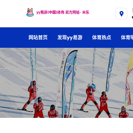
网站首页
发现yy易游
体育热点
体育