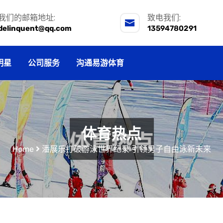
我们的邮箱地址:
致电我们:
delinquent@qq.com
13594780291
明星
公司服务
沟通易游体育
体育热点
Home
潘展乐打破游泳世界纪录 引领男子自由泳新未来