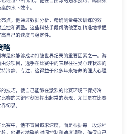
作也经过不断优化，他在自由泳的划水技巧、踢腿频
极高的水下效率。
大亮点。他通过数据分析，精确测量每次训练的效
时监控和调整。这些科技手段帮助他更加精准地掌握
提高自己的速度与稳定性。
策略
同样是他能够成功打破世界纪录的重要因素之一。游
自由泳项目，选手在比赛中的表现往往受心理状态的
保持冷静、专注，这得益于他多年来培养的强大心理
节的技巧，使自己能够在激烈的比赛环境下保持冷
在比赛的关键时刻发挥出超常的表现，尤其是在比赛
世界纪录。
在比赛中，他不盲目追求速度，而是根据每一段泳程
阶段，他通过精确的时间控制和速度调整，确保自己