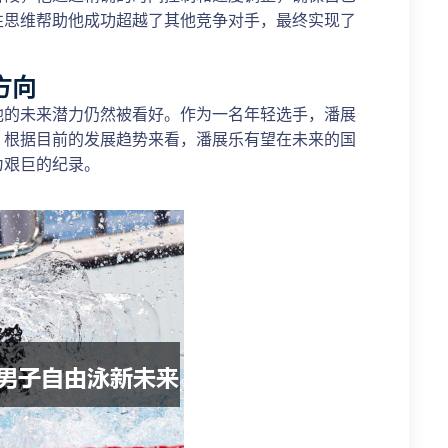
性思维帮助他成功超越了其他竞争对手，最终实现了
方向
他的未来潜力仍然被看好。作为一名年轻选手，潘展
。根据目前的发展趋势来看，潘展乐有望在未来的国
为艰巨的纪录。