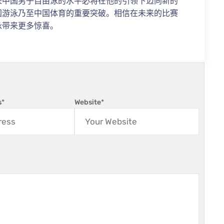
来中国男子自由泳的水平必将在他的引领下迈向新的
国游泳乃至中国体育的重要突破。相信在未来的比赛
泳带来更多惊喜。
s
*
Website
*