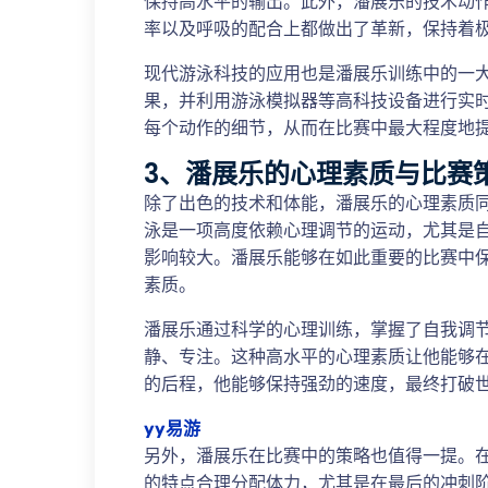
保持高水平的输出。此外，潘展乐的技术动
率以及呼吸的配合上都做出了革新，保持着
现代游泳科技的应用也是潘展乐训练中的一
果，并利用游泳模拟器等高科技设备进行实
每个动作的细节，从而在比赛中最大程度地
3、潘展乐的心理素质与比赛
除了出色的技术和体能，潘展乐的心理素质
泳是一项高度依赖心理调节的运动，尤其是
影响较大。潘展乐能够在如此重要的比赛中
素质。
潘展乐通过科学的心理训练，掌握了自我调
静、专注。这种高水平的心理素质让他能够
的后程，他能够保持强劲的速度，最终打破
yy易游
另外，潘展乐在比赛中的策略也值得一提。
的特点合理分配体力，尤其是在最后的冲刺