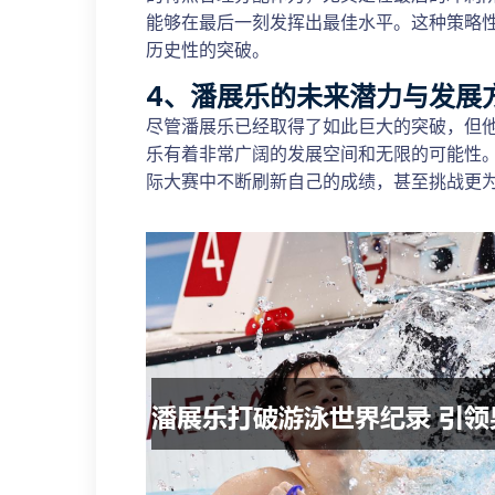
能够在最后一刻发挥出最佳水平。这种策略
历史性的突破。
4、潘展乐的未来潜力与发展
尽管潘展乐已经取得了如此巨大的突破，但
乐有着非常广阔的发展空间和无限的可能性
际大赛中不断刷新自己的成绩，甚至挑战更