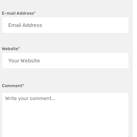
E-mail Address
*
Website
*
Comment
*