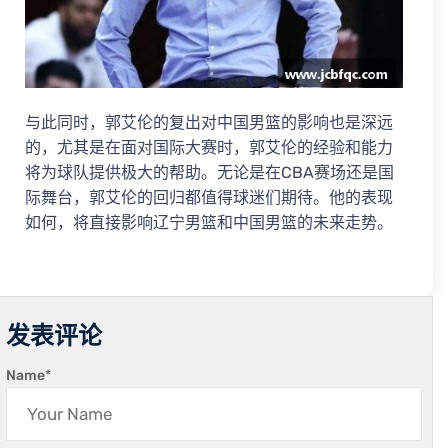
与此同时，郭艾伦的复出对中国男篮的影响也是深远
的，尤其是在面对国际大赛时，郭艾伦的经验和能力
将为球队提供极大的帮助。无论是在CBA赛场还是国
际舞台，郭艾伦的回归都值得球迷们期待。他的表现
如何，将直接影响辽宁男篮和中国男篮的未来走势。
发表评论
Name
*