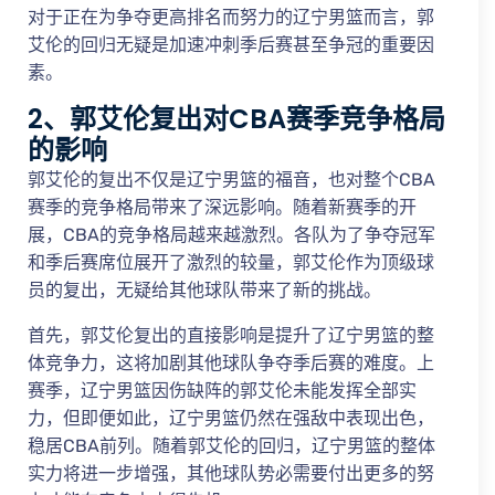
对于正在为争夺更高排名而努力的辽宁男篮而言，郭
艾伦的回归无疑是加速冲刺季后赛甚至争冠的重要因
素。
2、郭艾伦复出对CBA赛季竞争格局
的影响
郭艾伦的复出不仅是辽宁男篮的福音，也对整个CBA
赛季的竞争格局带来了深远影响。随着新赛季的开
展，CBA的竞争格局越来越激烈。各队为了争夺冠军
和季后赛席位展开了激烈的较量，郭艾伦作为顶级球
员的复出，无疑给其他球队带来了新的挑战。
首先，郭艾伦复出的直接影响是提升了辽宁男篮的整
体竞争力，这将加剧其他球队争夺季后赛的难度。上
赛季，辽宁男篮因伤缺阵的郭艾伦未能发挥全部实
力，但即便如此，辽宁男篮仍然在强敌中表现出色，
稳居CBA前列。随着郭艾伦的回归，辽宁男篮的整体
实力将进一步增强，其他球队势必需要付出更多的努