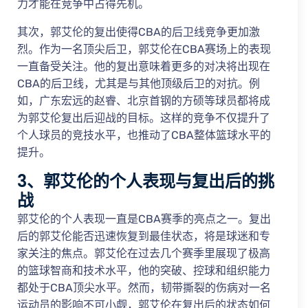
力才能在竞争中占得先机。
其次，郭艾伦的复出使得CBA的后卫线竞争更加激
烈。作为一名顶尖后卫，郭艾伦在CBA赛场上的表现
一直备受关注。他的复出意味着更多的对决将出现在
CBA的后卫线，尤其是与其他顶级后卫的对抗。例
如，广东宏远的赵睿、北京首钢的方硕等球员都将成
为郭艾伦复出后迎战的目标。这样的竞争不仅提升了
个人球员的竞技水平，也推动了CBA整体篮球水平的
提升。
3、郭艾伦的个人表现与复出后的挑
战
郭艾伦的个人表现一直是CBA赛季的亮点之一。复出
后的郭艾伦能否迅速恢复到最佳状态，将是球迷和专
家关注的焦点。郭艾伦在过去几个赛季里展现了极高
的篮球智商和技术水平，他的突破、控球和组织能力
都处于CBA顶尖水平。然而，韧带撕裂的伤病对一名
运动员的影响不可小觑，郭艾伦在复出后的状态如何