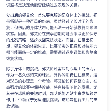
调整将是决定他能否延续过去表现的关键。
复出后的郭艾伦，首先要克服的是身体上的挑战。韧
带撕裂是一种严重的伤病，虽然经过了长时间的恢
复，但伤后的身体状态可能无法一开始就恢复到顶峰
状态。因此，郭艾伦在赛季初期可能会采取更加保守
的比赛策略，逐步找回竞技状态。而且，在复出初
期，郭艾伦的体能恢复、比赛节奏的把握和对抗能力
都可能面临一定的挑战，需要通过逐步调整和恢复来
恢复状态。
除了身体上的挑战，郭艾伦还需应对心理上的压力。
作为一名久伤归来的球员，外界的期待往往极高，这
对球员的心理是一个考验。郭艾伦如何调整心态，在
高强度的比赛中保持冷静，将直接影响他的发挥。尤
其是在球队的关键时刻，郭艾伦能否站出来发挥领导
作用，带领辽宁男篮迎接挑战，这也是他复出后的重
要课题。